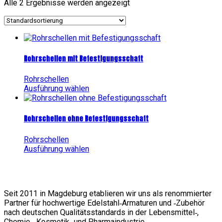
Alle 2 Ergebnisse werden angezeigt
Rohrschellen mit Befestigungsschaft
Rohrschellen
Dieses
Ausführung wählen
Produkt
weist
mehrere
Rohrschellen ohne Befestigungsschaft
Varianten
auf.
Rohrschellen
Die
Dieses
Ausführung wählen
Optionen
Produkt
können
weist
auf
mehrere
der
Varianten
Produktseite
Seit 2011 in Magdeburg etablieren wir uns als renommierter
auf.
gewählt
Partner für hochwertige Edelstahl‑Armaturen und ‑Zubehör
Die
werden
nach deutschen Qualitätsstandards in der Lebensmittel‑,
Optionen
Chemie‑, Kosmetik‑ und Pharmaindustrie.