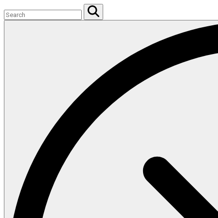
Search
for:
Search