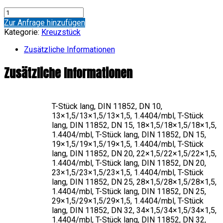
Kreuzstück,
lang
Zur Anfrage hinzufügen
Menge
Kategorie:
Kreuzstück
Zusätzliche Informationen
Zusätzliche Informationen
T-Stück lang, DIN 11852, DN 10,
13×1,5/13×1,5/13×1,5, 1.4404/mbl, T-Stück
lang, DIN 11852, DN 15, 18×1,5/18×1,5/18×1,5,
1.4404/mbl, T-Stück lang, DIN 11852, DN 15,
19×1,5/19×1,5/19×1,5, 1.4404/mbl, T-Stück
lang, DIN 11852, DN 20, 22×1,5/22×1,5/22×1,5,
1.4404/mbl, T-Stück lang, DIN 11852, DN 20,
23×1,5/23×1,5/23×1,5, 1.4404/mbl, T-Stück
lang, DIN 11852, DN 25, 28×1,5/28×1,5/28×1,5,
1.4404/mbl, T-Stück lang, DIN 11852, DN 25,
29×1,5/29×1,5/29×1,5, 1.4404/mbl, T-Stück
lang, DIN 11852, DN 32, 34×1,5/34×1,5/34×1,5,
1.4404/mbl, T-Stück lang, DIN 11852, DN 32,