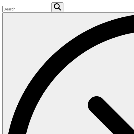
Search
for:
Search