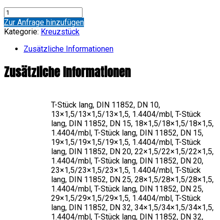
Kreuzstück,
lang
Zur Anfrage hinzufügen
Menge
Kategorie:
Kreuzstück
Zusätzliche Informationen
Zusätzliche Informationen
T-Stück lang, DIN 11852, DN 10,
13×1,5/13×1,5/13×1,5, 1.4404/mbl, T-Stück
lang, DIN 11852, DN 15, 18×1,5/18×1,5/18×1,5,
1.4404/mbl, T-Stück lang, DIN 11852, DN 15,
19×1,5/19×1,5/19×1,5, 1.4404/mbl, T-Stück
lang, DIN 11852, DN 20, 22×1,5/22×1,5/22×1,5,
1.4404/mbl, T-Stück lang, DIN 11852, DN 20,
23×1,5/23×1,5/23×1,5, 1.4404/mbl, T-Stück
lang, DIN 11852, DN 25, 28×1,5/28×1,5/28×1,5,
1.4404/mbl, T-Stück lang, DIN 11852, DN 25,
29×1,5/29×1,5/29×1,5, 1.4404/mbl, T-Stück
lang, DIN 11852, DN 32, 34×1,5/34×1,5/34×1,5,
1.4404/mbl, T-Stück lang, DIN 11852, DN 32,